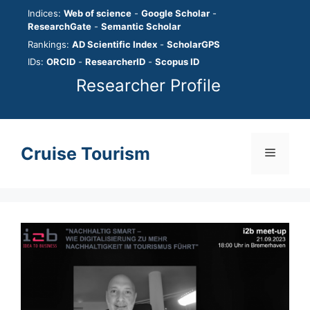
Skip
Indices:
Web of science
-
Google Scholar
-
to
ResearchGate
-
Semantic Scholar
content
Rankings:
AD Scientific Index
-
ScholarGPS
IDs:
ORCID
-
ResearcherID
-
Scopus ID
Researcher Profile
Cruise Tourism
Menu