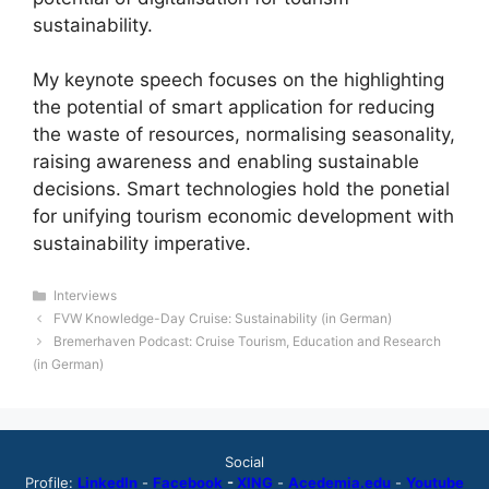
sustainability.
My keynote speech focuses on the highlighting
the potential of smart application for reducing
the waste of resources, normalising seasonality,
raising awareness and enabling sustainable
decisions. Smart technologies hold the ponetial
for unifying tourism economic development with
sustainability imperative.
Categories
Interviews
FVW Knowledge-Day Cruise: Sustainability (in German)
Bremerhaven Podcast: Cruise Tourism, Education and Research
(in German)
Social
Profile:
LinkedIn
-
Facebook
-
XING
-
Acedemia.edu
-
Youtube