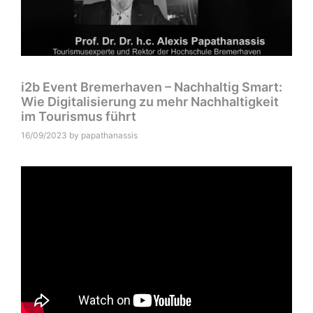
i2b Event Bremerhaven – Nachhaltig Smart:
Wie Digitalisierung zu mehr Nachhaltigkeit
im Tourismus führt
16/09/2023
by
papathanassis